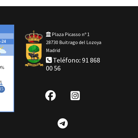
Plaza Picasso nº 1
28730 Buitrago del Lozoya
Madrid
Teléfono: 91 868
00 56
fab
IG
fa-
Telegram
facebook