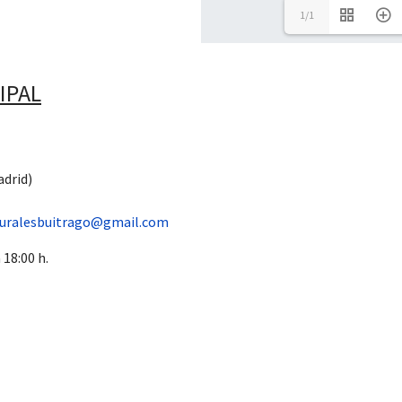
1/1
IPAL
adrid)
turalesbuitrago@gmail.com
 18:00 h.