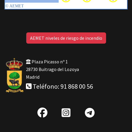
AEMET niveles de riesgo de incendio
Plaza Picasso nº 1
28730 Buitrago del Lozoya
Madrid
Teléfono: 91 868 00 56
fab
IG
Telegra
fa-