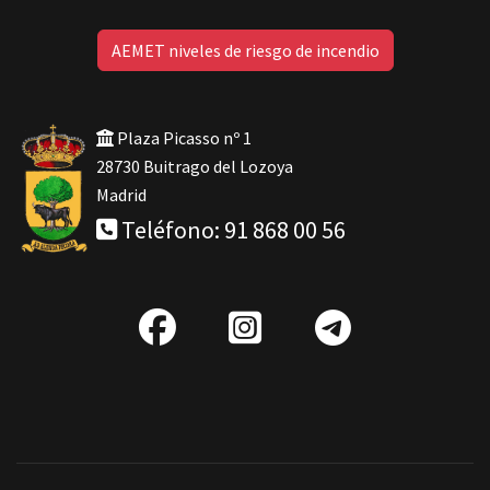
AEMET niveles de riesgo de incendio
Plaza Picasso nº 1
28730 Buitrago del Lozoya
Madrid
Teléfono: 91 868 00 56
fab
IG
Telegra
fa-
facebook