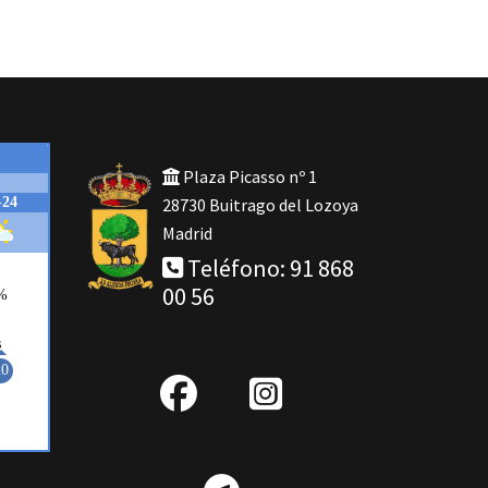
Plaza Picasso nº 1
28730 Buitrago del Lozoya
Madrid
Teléfono: 91 868
00 56
fab
IG
fa-