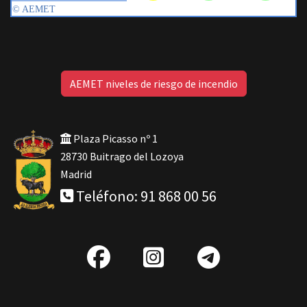
AEMET niveles de riesgo de incendio
Plaza Picasso nº 1
28730 Buitrago del Lozoya
Madrid
Teléfono: 91 868 00 56
fab
IG
Telegra
fa-