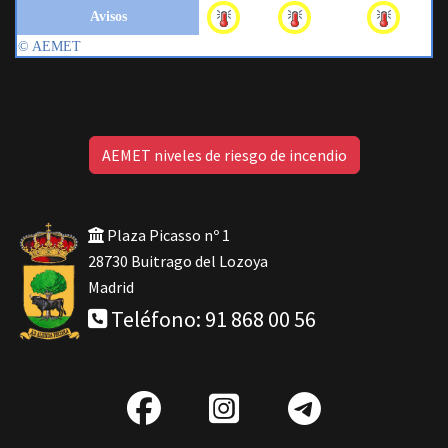
AEMET niveles de riesgo de incendio
Plaza Picasso nº 1
28730 Buitrago del Lozoya
Madrid
Teléfono: 91 868 00 56
fab
IG
Telegra