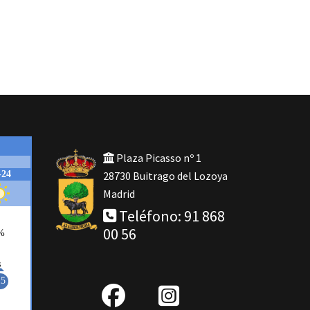
Plaza Picasso nº 1
28730 Buitrago del Lozoya
Madrid
Teléfono: 91 868
00 56
fab
IG