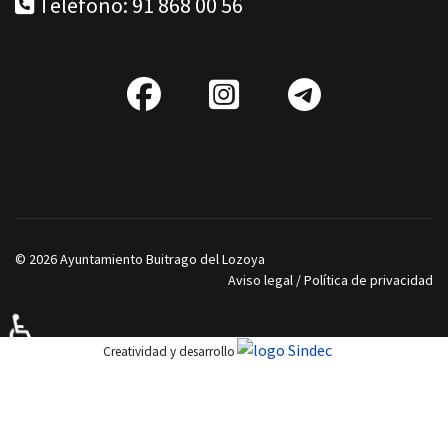
Teléfono: 91 868 00 56
fab
IG
Telegra
fa-
facebook
© 2026 Ayuntamiento Buitrago del Lozoya
Aviso legal
/
Política de privacidad
♿
Creatividad y desarrollo