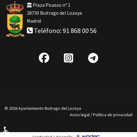
Plaza Picasso nº 1
28730 Buitrago del Lozoya
Madrid
Teléfono: 91 868 00 56
fab
IG
Telegra
fa-
facebook
© 2026 Ayuntamiento Buitrago del Lozoya
Aviso legal
/
Política de privacidad
♿