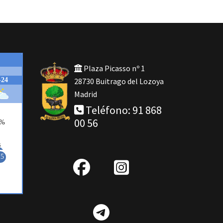
Plaza Picasso nº 1
28730 Buitrago del Lozoya
Madrid
Teléfono: 91 868
00 56
fab
IG
fa-
Telegram
facebook