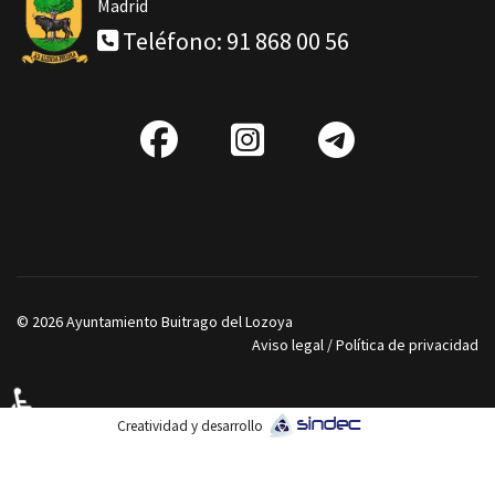
Madrid
Teléfono: 91 868 00 56
fab
IG
Telegra
fa-
facebook
© 2026 Ayuntamiento Buitrago del Lozoya
Aviso legal
/
Política de privacidad
♿
Creatividad y desarrollo