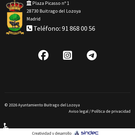
Plaza Picasso nº 1
28730 Buitrago del Lozoya
Madrid
Teléfono: 91 868 00 56
fab
IG
Telegra
fa-
facebook
© 2026 Ayuntamiento Buitrago del Lozoya
Aviso legal
/
Política de privacidad
♿
Creatividad y desarrollo