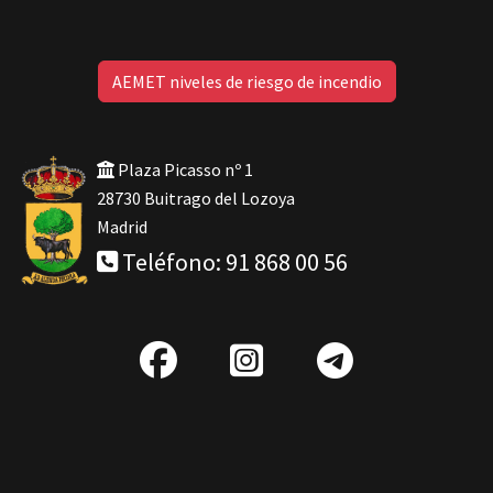
AEMET niveles de riesgo de incendio
Plaza Picasso nº 1
28730 Buitrago del Lozoya
Madrid
Teléfono: 91 868 00 56
fab
IG
Telegra
fa-
facebook