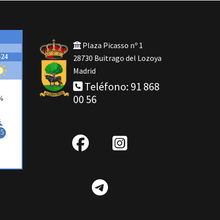
Plaza Picasso nº 1
28730 Buitrago del Lozoya
Madrid
Teléfono: 91 868
00 56
fab
IG
fa-
Telegram
facebook