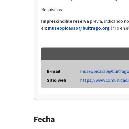
Requisitos:
Imprescindible reserva
previa, indicando n
en:
museopicasso@buitrago.org
(*) o en e
E-mail
museopicasso@buitrago
Sitio web
https://www.comunidad.m
Fecha