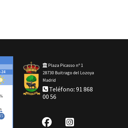
Plaza Picasso nº 1
28730 Buitrago del Lozoya
Madrid
Teléfono: 91 868
00 56
fab
IG