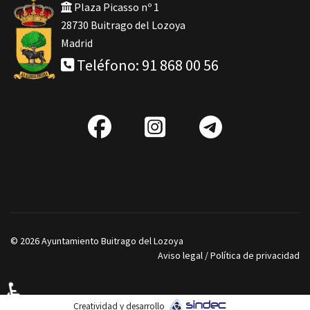
Plaza Picasso nº 1
28730 Buitrago del Lozoya
Madrid
Teléfono: 91 868 00 56
fab
IG
Telegra
fa-
facebook
© 2026 Ayuntamiento Buitrago del Lozoya
Aviso legal
/
Política de privacidad
♿
Creatividad y desarrollo