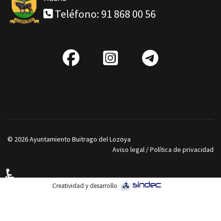
Teléfono: 91 868 00 56
fab
IG
Telegra
fa-
facebook
© 2026 Ayuntamiento Buitrago del Lozoya
Aviso legal
/
Política de privacidad
♿
Creatividad y desarrollo