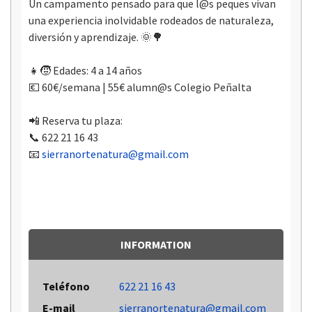
Un campamento pensado para que l@s peques vivan
una experiencia inolvidable rodeados de naturaleza,
diversión y aprendizaje. 🌞🌳
👧🧒 Edades: 4 a 14 años
💶 60€/semana | 55€ alumn@s Colegio Peñalta
📲 Reserva tu plaza:
📞 622 21 16 43
📧
sierranortenatura@gmail.com
INFORMATION
Teléfono
622 21 16 43
E-mail
sierranortenatura@gmail.com