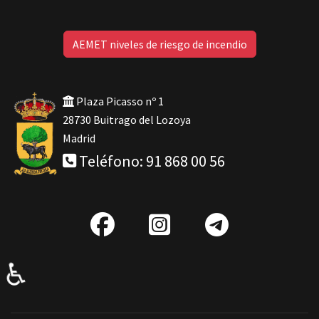
AEMET niveles de riesgo de incendio
Plaza Picasso nº 1
28730 Buitrago del Lozoya
Madrid
Teléfono: 91 868 00 56
fab
IG
Telegra
fa-
♿
facebook