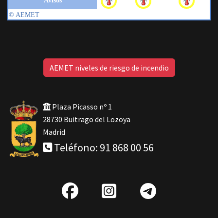
AEMET niveles de riesgo de incendio
Plaza Picasso nº 1
28730 Buitrago del Lozoya
Madrid
Teléfono: 91 868 00 56
fab
IG
Telegra
fa-