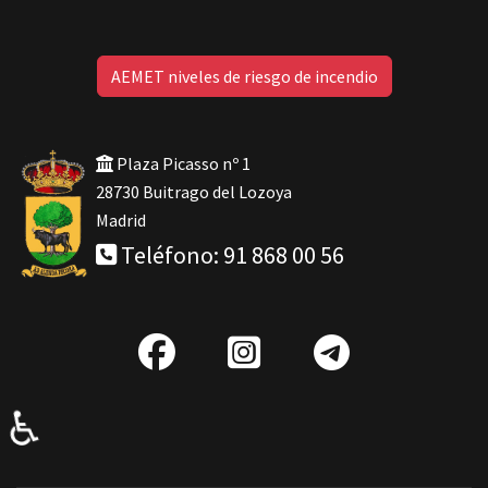
AEMET niveles de riesgo de incendio
Plaza Picasso nº 1
28730 Buitrago del Lozoya
Madrid
Teléfono: 91 868 00 56
fab
IG
Telegra
fa-
♿
facebook