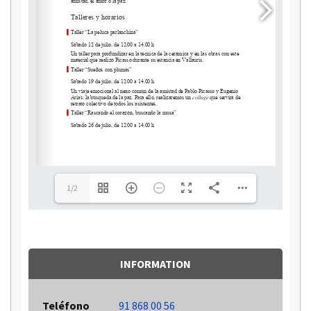
museopicasso@buitrago.org
1/2
INFORMATION
Teléfono
91 868 00 56