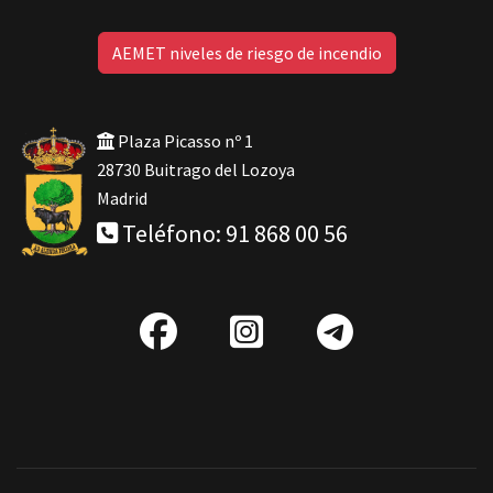
AEMET niveles de riesgo de incendio
Plaza Picasso nº 1
28730 Buitrago del Lozoya
Madrid
Teléfono: 91 868 00 56
fab
IG
Telegra
fa-
facebook