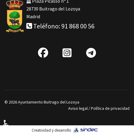
Plaza Picasso nº 1
28730 Buitrago del Lozoya
Madrid
Teléfono: 91 868 00 56
fab
IG
Telegra
fa-
facebook
© 2026 Ayuntamiento Buitrago del Lozoya
Aviso legal
/
Política de privacidad
♿
Creatividad y desarrollo