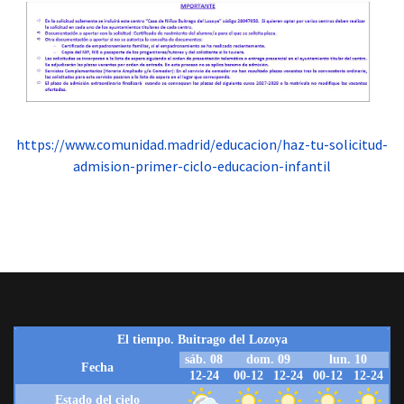
https://www.comunidad.madrid/educacion/haz-tu-solicitud-
admision-primer-ciclo-educacion-infantil