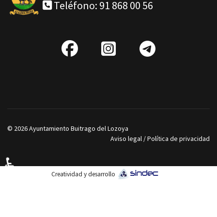
Teléfono: 91 868 00 56
fab
IG
Telegra
fa-
facebook
© 2026 Ayuntamiento Buitrago del Lozoya
Aviso legal
/
Política de privacidad
♿
Creatividad y desarrollo