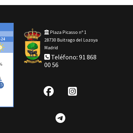
Plaza Picasso nº 1
28730 Buitrago del Lozoya
Madrid
Teléfono: 91 868
00 56
fab
IG
fa-
Telegram
facebook