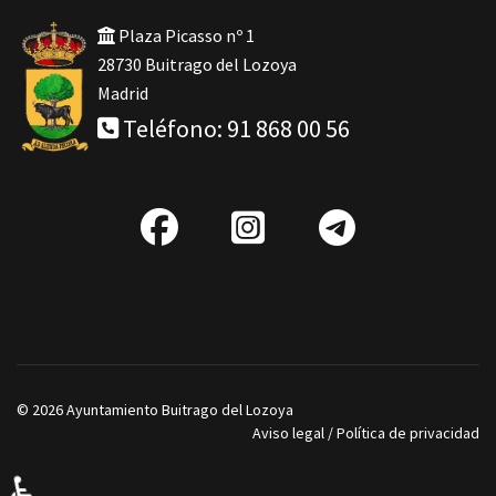
Plaza Picasso nº 1
28730 Buitrago del Lozoya
Madrid
Teléfono: 91 868 00 56
fab
IG
Telegra
fa-
facebook
© 2026 Ayuntamiento Buitrago del Lozoya
Aviso legal
/
Política de privacidad
♿