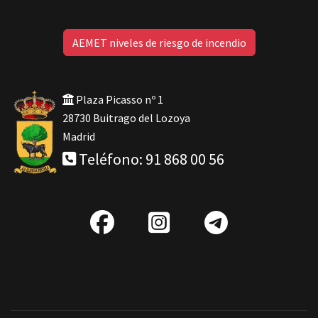
AEMET niveles de riesgo de incendio
Plaza Picasso nº 1
28730 Buitrago del Lozoya
Madrid
Teléfono: 91 868 00 56
fab
IG
Telegra
fa-
facebook