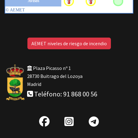
AEMET niveles de riesgo de incendio
Plaza Picasso nº 1
28730 Buitrago del Lozoya
Madrid
Teléfono: 91 868 00 56
fab
IG
Telegra
fa-